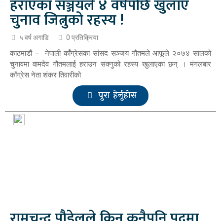
हराएका सञ्जयले ४ वर्षपछि खुलाए
चुनाव जित्नुको रहस्य !
५ वर्ष अगाडि
0 प्रतिक्रिया
काठमाडौं – नेपाली काँग्रेसका सांसद सञ्जय गौतमले आफूले २०७४ सालको
चुनावमा वामदेव गौतमलाई हराउन सक्नुको रहस्य खुलाएका छन् । मंगलबार
काँग्रेस नेता शंकर तिवारीको
पुरा हेर्नुहोस
रामचन्द्र पौडेलले किन कुनैपनि पदमा