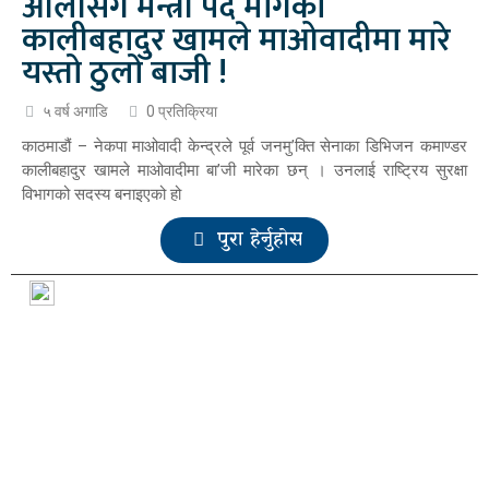
ओलीसँग मन्त्री पद मागेका
कालीबहादुर खामले माओवादीमा मारे
यस्तो ठुलो बाजी !
५ वर्ष अगाडि
0 प्रतिक्रिया
काठमाडौं – नेकपा माओवादी केन्द्रले पूर्व जनमु’क्ति सेनाका डिभिजन कमाण्डर
कालीबहादुर खामले माओवादीमा बा’जी मारेका छन् । उनलाई राष्ट्रिय सुरक्षा
विभागको सदस्य बनाइएको हो
पुरा हेर्नुहोस