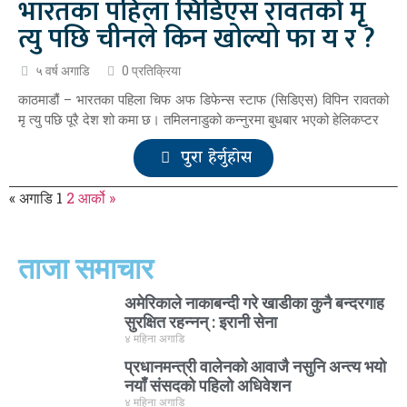
भारतका पहिला सिडिएस रावतको मृ
त्यु पछि चीनले किन खोल्यो फा य र ?
५ वर्ष अगाडि
0 प्रतिक्रिया
काठमाडौं – भारतका पहिला चिफ अफ डिफेन्स स्टाफ (सिडिएस) विपिन रावतको
मृ त्यु पछि पूरै देश शो कमा छ। तमिलनाडुको कन्नुरमा बुधबार भएको हेलिकप्टर
पुरा हेर्नुहोस
« अगाडि
1
2
आर्को »
ताजा समाचार
अमेरिकाले नाकाबन्दी गरे खाडीका कुनै बन्दरगाह
सुरक्षित रहन्नन् : इरानी सेना
४ महिना अगाडि
प्रधानमन्त्री वालेनको आवाजै नसुनि अन्त्य भयो
नयाँ संसदको पहिलो अधिवेशन
४ महिना अगाडि