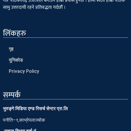
गरि पाठकलाई उर्जाशिल बनाउने हाम्रो प्रयास हुनेछ । हामी सदैव हाम्रा पाठक
सामु उत्तरदायी रहने प्रतिवद्धता गर्दछौँ ।
लिंकहरु
गृह
युनिकोड
Privacy Policy
सम्पर्क
भुरुङ्गे मिडिया एण्ड रिसर्च सेन्टर प्रा.लि
पनौति–९,काभ्रेपलाञ्चोक