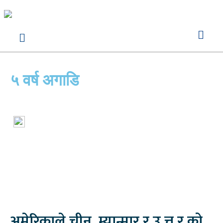
५ वर्ष अगाडि
अमेरिकाले चीन, म्यान्मार र उ त्त र को