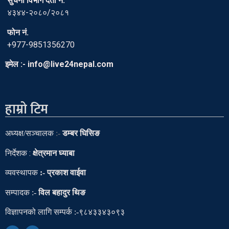
सुचना विभाग दर्ता नं.
४३४४-२०८०/२०८१
फोन नं.
+977-9851356270
इमेल :- info@live24nepal.com
हाम्रो टिम
अध्यक्ष
/
सञ्चालक
:-
डम्बर घिसिङ
निर्देशक :
क्षेत्रमान घ्याबा
व्यवस्थापक
:- प्रकाश वाईवा
सम्पादक
:-
विल बहादुर थिङ
विज्ञापनको लागि सम्पर्क :-९८४३३४३०९३