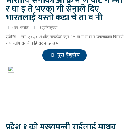
भारतीय सेनाको आ क्र म ण बाट ग म्भी
र घा इ ते भएका यी सेनाले दिए
भारतलाई यस्तो कडा चे ता व नी
५ वर्ष अगाडि
0 प्रतिक्रिया
एजेन्सि – सन् २०२० अर्थात् गतवर्षको जुन १५ मा ग ल वा न उपत्यकामा चिनियाँ
र भारतीय सेनाबीच हिं स्र क झ ड प
पुरा हेर्नुहोस
प्रदेश १ को मुख्यमन्त्री राईलाई माधव