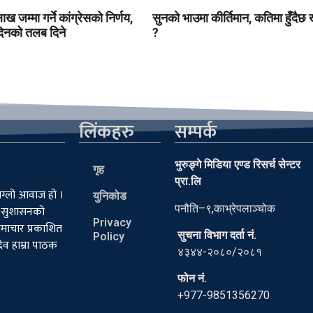
ख जम्मा गर्ने कांग्रेसको निर्णय,
सुनको भाउमा कीर्तिमान, कतिमा हुँदैछ
दिनको तलब दिने
?
लिंकहरु
सम्पर्क
भुरुङ्गे मिडिया एण्ड रिसर्च सेन्टर
गृह
प्रा.लि
सग्लो आवाज हो ।
युनिकोड
पनौति–९,काभ्रेपलाञ्चोक
 र सुशासनको
Privacy
 समाचार प्रकाशित
सुचना विभाग दर्ता नं.
Policy
ैव हाम्रा पाठक
४३४४-२०८०/२०८१
फोन नं.
+977-9851356270