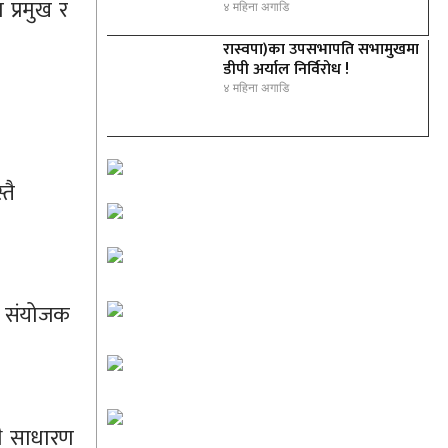
प्रमुख र
४ महिना अगाडि
रास्वपा)का उपसभापति सभामुखमा
डीपी अर्याल निर्विरोध !
४ महिना अगाडि
तै
िक संयोजक
थै साधारण