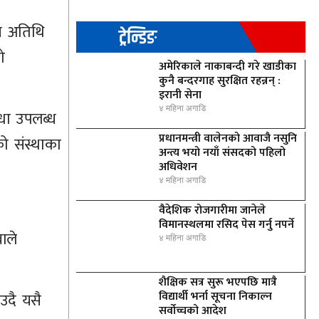
ुख अतिथि
ट्रेन्डिङ
ो
अमेरिकाले नाकाबन्दी गरे खाडीका
कुनै बन्दरगाह सुरक्षित रहन्नन् :
इरानी सेना
४ महिना अगाडि
िधा उपलब्ध
प्रधानमन्त्री वालेनको आवाजै नसुनि
ो संस्थाका
अन्त्य भयो नयाँ संसदको पहिलो
अधिवेशन
४ महिना अगाडि
वैदेशिक रोजगारीमा जानेले
विमानस्थलमा रसिद पेस गर्नु नपर्ने
ाले
४ महिना अगाडि
शैक्षिक सत्र सुरू भएपछि मात्रै
विद्यार्थी भर्ना सूचना निकाल्न
उदै यसै
सर्वोच्चको आदेश