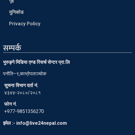
गृह
युनिकोड
Privacy Policy
सम्पर्क
भुरुङ्गे मिडिया एण्ड रिसर्च सेन्टर प्रा.लि
पनौति–९,काभ्रेपलाञ्चोक
सुचना विभाग दर्ता नं.
४३४४-२०८०/२०८१
फोन नं.
+977-9851356270
इमेल :- info@live24nepal.com