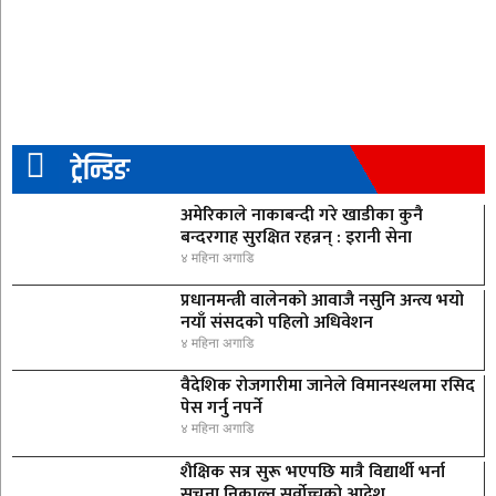
ट्रेन्डिङ
अमेरिकाले नाकाबन्दी गरे खाडीका कुनै
बन्दरगाह सुरक्षित रहन्नन् : इरानी सेना
४ महिना अगाडि
प्रधानमन्त्री वालेनको आवाजै नसुनि अन्त्य भयो
नयाँ संसदको पहिलो अधिवेशन
४ महिना अगाडि
वैदेशिक रोजगारीमा जानेले विमानस्थलमा रसिद
पेस गर्नु नपर्ने
४ महिना अगाडि
शैक्षिक सत्र सुरू भएपछि मात्रै विद्यार्थी भर्ना
सूचना निकाल्न सर्वोच्चको आदेश