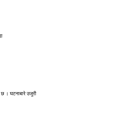
दा
ो छ । घटनाबारे उजुरी