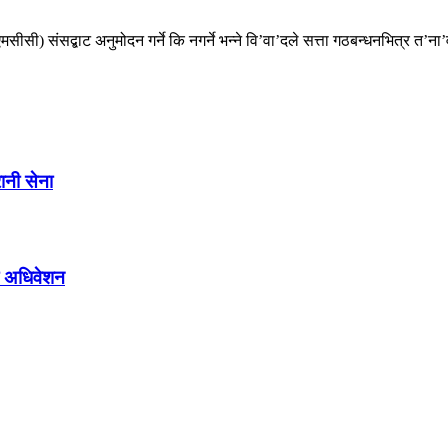
मसीसी) संसद्बाट अनुमोदन गर्ने कि नगर्ने भन्ने वि’वा’दले सत्ता गठबन्धनभित्र त’
ानी सेना
लो अधिवेशन