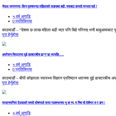
नेपाल जनगणनाः किन पुरुषभन्दा महिलाको सङ्ख्या बढी, यसबाट कस्तो प्रभाव पर्छ ?
५ वर्ष अगाडि
0 प्रतिक्रिया
काठमाडौं – “देशमा छ लाख महिला बढी भएर पनि बिहे गरिनस् भन्दै बाबुआमाबाट प
पुरा हेर्नुहोस
अप्रेसन थिएटरमा दुई डाक्टरबीच झ’ग’डा भएपछि…..
५ वर्ष अगाडि
0 प्रतिक्रिया
काठमाडौं – बीपी कोइराला स्वास्थ्य विज्ञान प्रतिष्ठान धरानमा दुई डाक्टरबीच
पुरा हेर्नुहोस
प्रधानमन्त्रि देउवाको यस्तो घोषणाले सत्ता गठबन्धनमा भु क म्प, म च्चि यो देशैभर त र ङ्ग !
५ वर्ष अगाडि