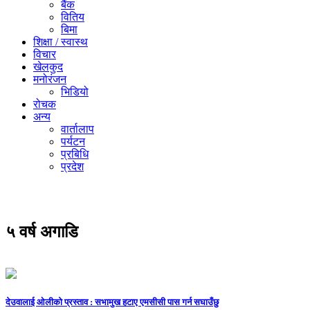
बैंक
वितिय
बिमा
शिक्षा / स्वास्थ
विचार
खेलकुद
मनोरंजन
भिडियो
रोचक
अन्य
वार्तालाप
पर्यटन
प्रबिधि
प्रदेश
५ वर्ष अगाडि
देउवालाई ओलीको प्रस्ताव : सभामुख हटाए एमसीसी पास गर्न सघाउँछु