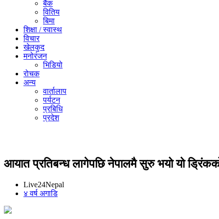
बैंक
वितिय
बिमा
शिक्षा / स्वास्थ
विचार
खेलकुद
मनोरंजन
भिडियो
रोचक
अन्य
वार्तालाप
पर्यटन
प्रबिधि
प्रदेश
आयात प्रतिबन्ध लागेपछि नेपालमै सुरु भयो यो ड्रिं
Live24Nepal
४ वर्ष अगाडि