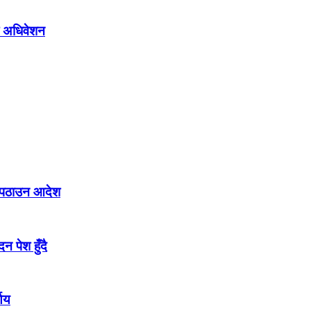
लो अधिवेशन
मा पठाउन आदेश
न पेश हुँदै
णय