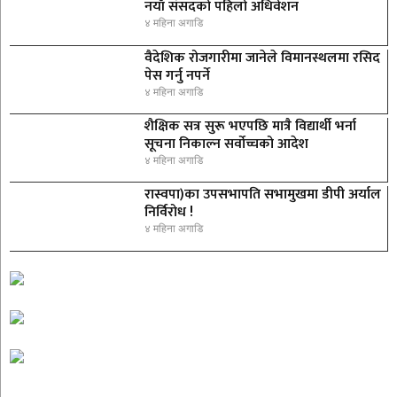
नयाँ संसदको पहिलो अधिवेशन
४ महिना अगाडि
वैदेशिक रोजगारीमा जानेले विमानस्थलमा रसिद
पेस गर्नु नपर्ने
४ महिना अगाडि
शैक्षिक सत्र सुरू भएपछि मात्रै विद्यार्थी भर्ना
सूचना निकाल्न सर्वोच्चको आदेश
४ महिना अगाडि
रास्वपा)का उपसभापति सभामुखमा डीपी अर्याल
निर्विरोध !
४ महिना अगाडि