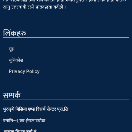
गरि पाठकलाई उर्जाशिल बनाउने हाम्रो प्रयास हुनेछ । हामी सदैव हाम्रा पाठक
सामु उत्तरदायी रहने प्रतिवद्धता गर्दछौँ ।
लिंकहरु
गृह
युनिकोड
Privacy Policy
सम्पर्क
भुरुङ्गे मिडिया एण्ड रिसर्च सेन्टर प्रा.लि
पनौति–९,काभ्रेपलाञ्चोक
सुचना विभाग दर्ता नं.