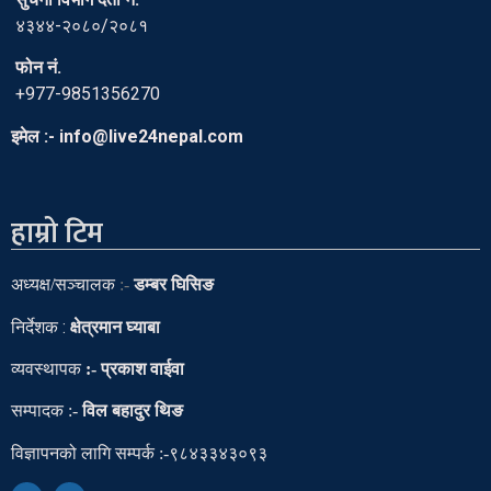
४३४४-२०८०/२०८१
फोन नं.
+977-9851356270
इमेल :- info@live24nepal.com
हाम्रो टिम
अध्यक्ष
/
सञ्चालक
:-
डम्बर घिसिङ
निर्देशक :
क्षेत्रमान घ्याबा
व्यवस्थापक
:- प्रकाश वाईवा
सम्पादक
:-
विल बहादुर थिङ
विज्ञापनको लागि सम्पर्क :-९८४३३४३०९३