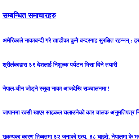
सम्बन्धित समाचारहरु
अमेरिकाले नाकाबन्दी गरे खाडीका कुनै बन्दरगाह सुरक्षित रहन्नन् : इर
श्रीलंकाद्वारा ३९ देशलाई निशुल्क पर्यटन भिसा दिने तयारी
नेपाल-चीन जोड्‌ने रसुवा नाका आजदेखि सञ्चालनमा !
जापानमा रक्सी खाएर साइकल चलाउनेको कार चालक अनुमतिपत्र नि
भूकम्पका कारण तिब्बतमा ३२ जनाको मृत्यु, ३८ घाइते, नेपालमा के भ