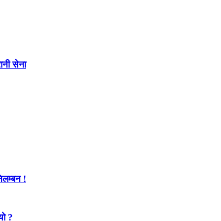
ानी सेना
लम्बन !
यो ?