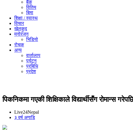
बैंक
वितिय
बिमा
शिक्षा / स्वास्थ
विचार
खेलकुद
मनोरंजन
भिडियो
रोचक
अन्य
वार्तालाप
पर्यटन
प्रबिधि
प्रदेश
पिकनिकमा गएकी शिक्षिकाले विद्यार्थीसँग रोमान्स गर
Live24Nepal
३ वर्ष अगाडि